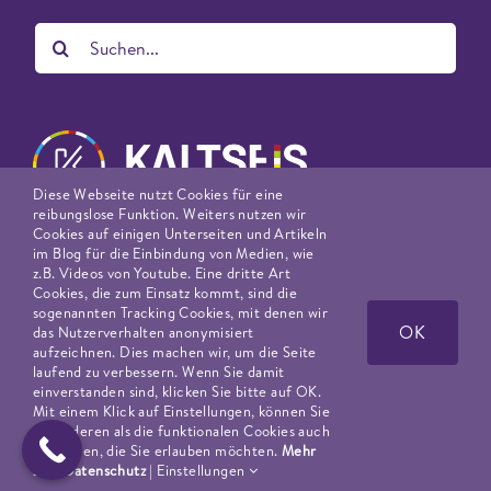
Suche
nach:
Diese Webseite nutzt Cookies für eine
reibungslose Funktion. Weiters nutzen wir
Cookies auf einigen Unterseiten und Artikeln
im Blog für die Einbindung von Medien, wie
IMPRESSUM
z.B. Videos von Youtube. Eine dritte Art
DATENSCHUTZERKLÄRUNG
Cookies, die zum Einsatz kommt, sind die
sogenannten Tracking Cookies, mit denen wir
KI RICHTLINIE
OK
das Nutzerverhalten anonymisiert
aufzeichnen. Dies machen wir, um die Seite
© 2023, Dr. Markus Kaltseis LL.M.
laufend zu verbessern. Wenn Sie damit
einverstanden sind, klicken Sie bitte auf OK.
Mit einem Klick auf Einstellungen, können Sie
die anderen als die funktionalen Cookies auch
auswählen, die Sie erlauben möchten.
Mehr
zum Datenschutz
|
Einstellungen